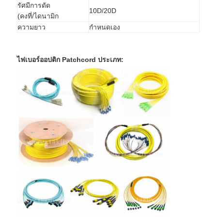
รัศมีการดัด
Patchcord ไฟเบอร์ออปติก
10D/20D
(คงที่/ไดนามิก
ความยาว
กำหนดเอง
ผมเปียไฟเบอร์ออปติก
อะแดปเตอร์ใยแก้วนำแสง
ไฟเบอร์ออปติก Patchcord ประเภท:
ช่องเสียบสายไฟเบอร์ออปติก
ลดทอนใยแก้วนำแสง
กล่องเลิกจ้างไฟเบอร์ออปติก
แผงแพทช์ไฟเบอร์ออปติก
โมดูลรับส่งสัญญาณแสง
ไฟเบอร์ออปติก Media Converter
สวิตช์ไฟเบอร์อีเธอร์เน็ต