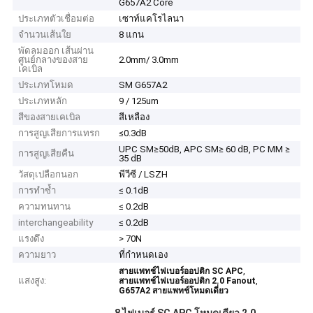
G657A2 Core
ประเภทตัวเชื่อมต่อ
เซาท์แคโรไลนา
จำนวนเส้นใย
8 แกน
พัดลมออก เส้นผ่าน
ศูนย์กลางของสาย
2.0mm/ 3.0mm
เคเบิล
ประเภทโหมด
SM G657A2
ประเภทหลัก
9 / 125um
สีของสายเคเบิล
สีเหลือง
การสูญเสียการแทรก
≤0.3dB
UPC SM≥50dB, APC SM≥ 60 dB, PC MM ≥
การสูญเสียคืน
35 dB
วัสดุเปลือกนอก
พีวีซี / LSZH
การทำซ้ำ
≤ 0.1dB
ความทนทาน
≤ 0.2dB
interchangeability
≤ 0.2dB
แรงดึง
> 70N
ความยาว
ที่กำหนดเอง
,
สายแพทช์ไฟเบอร์ออปติก SC APC
แสงสูง:
,
สายแพทช์ไฟเบอร์ออปติก 2.0 Fanout
G657A2 สายแพทช์โหมดเดี่ยว
8 ไฟเบอร์ SC APC โหมดเดียว 2.0