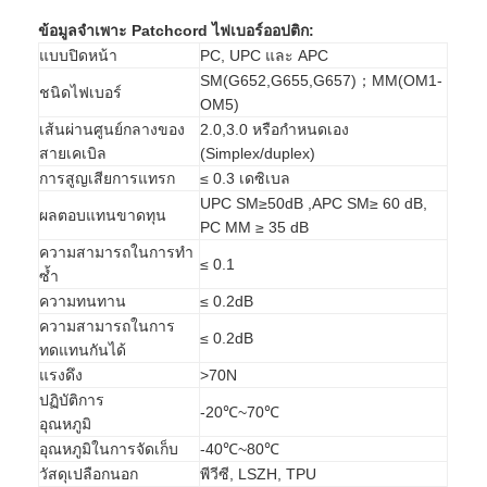
ทัวร์โรงงาน
ข้อมูลจำเพาะ Patchcord ไฟเบอร์ออปติก:
แบบปิดหน้า
PC, UPC และ APC
ควบคุมคุณภาพ
SM(G652,G655,G657)；MM(OM1-
ชนิดไฟเบอร์
OM5)
ติดต่อเรา
เส้นผ่านศูนย์กลางของ
2.0,3.0 หรือกำหนดเอง
สายเคเบิล
(Simplex/duplex)
ข่าว
การสูญเสียการแทรก
≤ 0.3 เดซิเบล
UPC SM≥50dB ,APC SM≥ 60 dB,
พูดคุยกันเดี๋ยวนี้
ผลตอบแทนขาดทุน
PC MM ≥ 35 dB
ความสามารถในการทำ
≤ 0.1
ซ้ำ
ความทนทาน
≤ 0.2dB
MPO MTP
ความสามารถในการ
≤ 0.2dB
ทดแทนกันได้
WDM MUX DEMUX
แรงดึง
>70N
ปฏิบัติการ
แยก PLC ไฟเบอร์ออปติก
-20℃~70℃
อุณหภูมิ
อุณหภูมิในการจัดเก็บ
-40℃~80℃
สายไฟเบอร์ออปติก
วัสดุเปลือกนอก
พีวีซี, LSZH, TPU