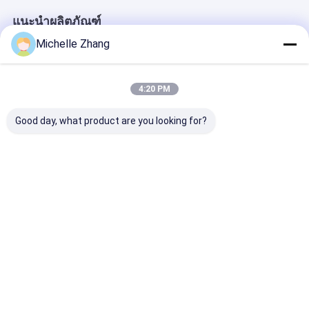
แนะนำผลิตภัณฑ์
Michelle Zhang
4:20 PM
Good day, what product are you looking for?
LC/UPC-LC/UPC
LC-LC ซิมเพล็กซ์ 2.0
SC APC - SC A
Duplex SM MM 2.0
มิลลิเมตร สายพับ
Simplex 2.0m
มม3.0 มิลลิเมตร สาย
ไฟเบอร์ออปติก
SM G657A12 ส
พับไฟเบอร์ออปติก
ไฟเบอร์ออปติก
ราคาดีที่สุด
ราคาดีที่สุด
ราคาดีที่ส
บ้าน
เกี่ยวกับเรา
Desktop Site
แผนผังเว็บไซต์
นโยบายความเป็นส่วนตัว
คุณภาพ
MPO MTP
โรงงานในประเทศจีน.Copyright © 2026 TAKFLY