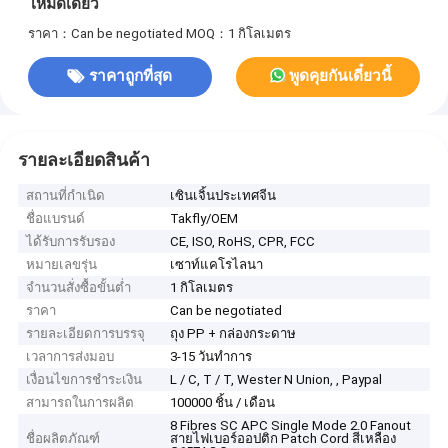
โหมดเดียว
ราคา：Can be negotiated
MOQ：1 กิโลเมตร
ราคาถูกที่สุด
พูดคุยกันเดี๋ยวนี้
รายละเอียดสินค้า
สถานที่กำเนิด
เซินเจิ้นประเทศจีน
ชื่อแบรนด์
Takfly/OEM
ได้รับการรับรอง
CE, ISO, RoHS, CPR, FCC
หมายเลขรุ่น
เซาท์แคโรไลนา
จำนวนสั่งซื้อขั้นต่ำ
1 กิโลเมตร
ราคา
Can be negotiated
รายละเอียดการบรรจุ
ถุง PP + กล่องกระดาษ
เวลาการส่งมอบ
3-15 วันทำการ
เงื่อนไขการชำระเงิน
L / C, T / T, Wester N Union, , Paypal
สามารถในการผลิต
100000 ชิ้น / เดือน
8 Fibres SC APC Single Mode 2.0 Fanout
ชื่อผลิตภัณฑ์
สายไฟเบอร์ออปติก Patch Cord สีเหลือง