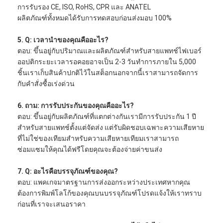
ชุดเครื่องมือไฟเบอร์ออปติก
การรับรอง CE, ISO, RoHS, CPR และ ANATEL
ผลิตภัณฑ์ทั้งหมดได้รับการทดสอบก่อนส่งมอบ 100%
PM และส่วนประกอบกำลังสูง
5. Q: เวลานำของคุณคืออะไร?
ตอบ: ขึ้นอยู่กับปริมาณและผลิตภัณฑ์สำหรับสายแพทช์ไฟเบอร์
ออปติกระยะเวลารอคอยอาจเป็น 2-3 วันทำการภายใน 5,000
ชิ้นเราเก็บสินค้าปกติไว้ในสต็อกนอกจากนี้เราสามารถจัดการ
กับคำสั่งซื้อเร่งด่วน
6. ถาม: การรับประกันของคุณคืออะไร?
ตอบ: ขึ้นอยู่กับผลิตภัณฑ์ที่แตกต่างกันเรามีการรับประกัน 1 ปี
สำหรับสายแพทช์ตั้งแต่จัดส่ง แต่รับผิดชอบเฉพาะความเสียหาย
ที่ไม่ใช่ของเทียมสำหรับความเสียหายเทียมเราสามารถ
ซ่อมแซมให้คุณได้ฟรีโดยคุณจะต้องจ่ายค่าขนส่ง
7. Q: อะไรคือบรรจุภัณฑ์ของคุณ?
ตอบ: แพคเกจมาตรฐานการส่งออกระหว่างประเทศหากคุณ
ต้องการพิมพ์โลโก้ของคุณบนบรรจุภัณฑ์โปรดแจ้งให้เราทราบ
ก่อนที่เราจะเสนอราคา