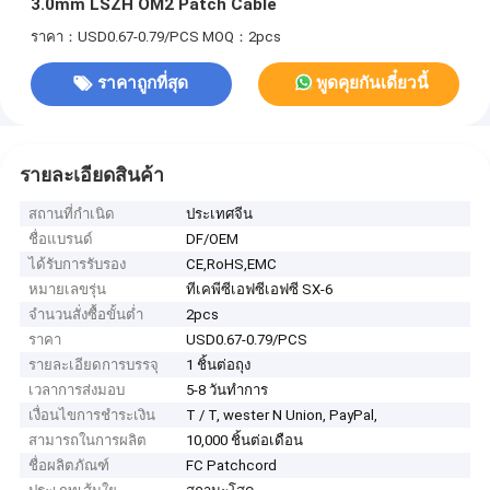
3.0mm LSZH OM2 Patch Cable
ราคา：USD0.67-0.79/PCS
MOQ：2pcs
ราคาถูกที่สุด
พูดคุยกันเดี๋ยวนี้
รายละเอียดสินค้า
สถานที่กำเนิด
ประเทศจีน
ชื่อแบรนด์
DF/OEM
ได้รับการรับรอง
CE,RoHS,EMC
หมายเลขรุ่น
ทีเคพีซีเอฟซีเอฟซี SX-6
จำนวนสั่งซื้อขั้นต่ำ
2pcs
ราคา
USD0.67-0.79/PCS
รายละเอียดการบรรจุ
1 ชิ้นต่อถุง
เวลาการส่งมอบ
5-8 วันทำการ
เงื่อนไขการชำระเงิน
T / T, wester N Union, PayPal,
สามารถในการผลิต
10,000 ชิ้นต่อเดือน
ชื่อผลิตภัณฑ์
FC Patchcord