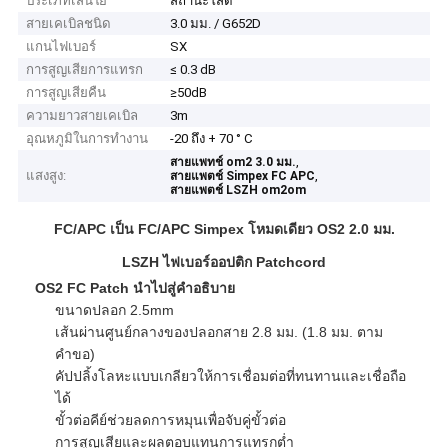
ประเภทเส้นใย
สถานะโสด
สายเคเบิลชนิด
3.0 มม. / G652D
แกนไฟเบอร์
SX
การสูญเสียการแทรก
≤ 0.3 dB
การสูญเสียคืน
≥50dB
ความยาวสายเคเบิล
3m
อุณหภูมิในการทำงาน
-20 ถึง + 70 ° C
,
สายแพทช์ om2 3.0 มม.
แสงสูง:
,
สายแพตช์ Simpex FC APC
สายแพตช์ LSZH om2om
FC/APC เป็น FC/APC Simpex โหมดเดียว OS2 2.0 มม.
LSZH ไฟเบอร์ออปติก Patchcord
OS2 FC Patch นำไปสู่คำอธิบาย
ขนาดปลอก 2.5mm
เส้นผ่านศูนย์กลางของปลอกสาย 2.8 มม. (1.8 มม. ตาม
คำขอ)
คัปปลิ้งโลหะแบบเกลียวให้การเชื่อมต่อที่ทนทานและเชื่อถือ
ได้
ขั้วต่อคีย์ช่วยลดการหมุนเพื่อจับคู่ขั้วต่อ
การสูญเสียและผลตอบแทนการแทรกต่ำ