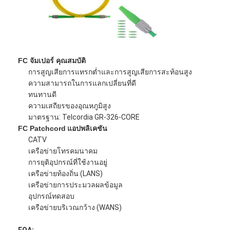
ทัวร์โรงงาน
ควบคุมคุณภาพ
ติดต่อเรา
FC จัมเปอร์
คุณสมบัติ
การสูญเสียการแทรกต่ำและการสูญเสียการสะท้อนสูง
ข่าว
ความสามารถในการแลกเปลี่ยนที่ดี
ทนทานดี
พูดคุยกันเดี๋ยวนี้
ความเสถียรของอุณหภูมิสูง
มาตรฐาน: Telcordia GR-326-CORE
FC Patchcord
แอปพลิเคชัน
CATV
MPO MTP
เครือข่ายโทรคมนาคม
การยุติอุปกรณ์ที่ใช้งานอยู่
WDM MUX DEMUX
เครือข่ายท้องถิ่น (LANS)
เครือข่ายการประมวลผลข้อมูล
แยก PLC ไฟเบอร์ออปติก
อุปกรณ์ทดสอบ
เครือข่ายบริเวณกว้าง (WANS)
สายไฟเบอร์ออปติก