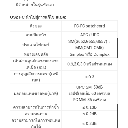
มีจำหน่ายในรุ่นขัดเงา
OS2 FC นำไปสู่การแก้ไข
สเปค:
สิ่งของ
FC-FC patchcord
แบบปิดหน้า
APC / UPC
SM(G652,G655,G657)；
ประเภทไฟเบอร์
MM(OM1-OM5)
หมายเลขหลัก
Simplex หรือ Dumplex
เส้นผ่านศูนย์กลางของสาย
0.9
,
2.0
,
3.0 หรือกำหนดเอง
เคเบิล (มม.)
การสูญเสียการแทรก
(
เดซิ
≤ 0.3
เบล
)
UPC SM
: 5
0dB
ผลตอบแทนขาดทุน
(
นาที
)
เอพีซีเอสเอ็ม
:
60 เดซิเบล
PC MM
: 3
5 เดซิเบล
ความสามารถในการทำซ้ำ
≤ 0.1dB
ความทนทาน
≤ 0.2dB
ความสามารถในการทดแทน
≤ 0.2dB
กันได้