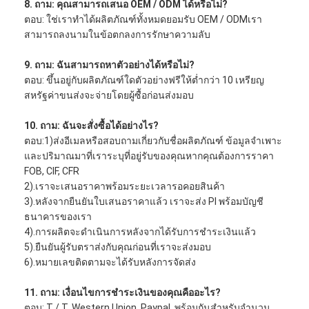
8. ถาม: คุณสามารถเสนอ OEM / ODM ได้หรือไม่?
ตอบ: ใช่เราทำได้ผลิตภัณฑ์ทั้งหมดยอมรับ OEM / ODMเรา
สามารถลงนามในข้อตกลงการรักษาความลับ
9. ถาม: ฉันสามารถหาตัวอย่างได้หรือไม่?
ตอบ: ขึ้นอยู่กับผลิตภัณฑ์ใดตัวอย่างฟรีให้ต่ำกว่า 10 เหรียญ
สหรัฐค่าขนส่งจะจ่ายโดยผู้ซื้อก่อนส่งมอบ
10. ถาม: ฉันจะสั่งซื้อได้อย่างไร?
ตอบ:1)ส่งอีเมลหรือสอบถามเกี่ยวกับชื่อผลิตภัณฑ์ ข้อมูลจำเพาะ
และปริมาณมาที่เราระบุที่อยู่รับของคุณหากคุณต้องการราคา
FOB, CIF, CFR
2).เราจะเสนอราคาพร้อมระยะเวลารอคอยสินค้า
3).หลังจากยืนยันใบเสนอราคาแล้ว เราจะส่ง PI พร้อมบัญชี
ธนาคารของเรา
4).การผลิตจะดำเนินการหลังจากได้รับการชำระเงินแล้ว
5).ยืนยันผู้รับตราส่งกับคุณก่อนที่เราจะส่งมอบ
6).หมายเลขติดตามจะได้รับหลังการจัดส่ง
11. ถาม: เงื่อนไขการชำระเงินของคุณคืออะไร?
ตอบ: T / T, Western Union, Paypal, พร้อมกันสำหรับจำนวน