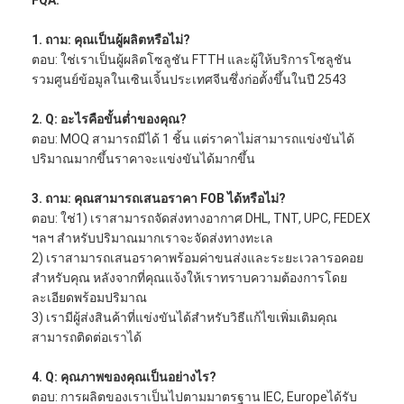
FQA:
Patchcord ไฟเบอร์ออปติก
1. ถาม: คุณเป็นผู้ผลิตหรือไม่?
ผมเปียไฟเบอร์ออปติก
ตอบ: ใช่เราเป็นผู้ผลิตโซลูชัน FTTH และผู้ให้บริการโซลูชัน
รวมศูนย์ข้อมูลในเซินเจิ้นประเทศจีนซึ่งก่อตั้งขึ้นในปี 2543
อะแดปเตอร์ใยแก้วนำแสง
2. Q: อะไรคือขั้นต่ำของคุณ?
ช่องเสียบสายไฟเบอร์ออปติก
ตอบ: MOQ สามารถมีได้ 1 ชิ้น แต่ราคาไม่สามารถแข่งขันได้
ปริมาณมากขึ้นราคาจะแข่งขันได้มากขึ้น
ลดทอนใยแก้วนำแสง
3. ถาม: คุณสามารถเสนอราคา FOB ได้หรือไม่?
กล่องเลิกจ้างไฟเบอร์ออปติก
ตอบ: ใช่1) เราสามารถจัดส่งทางอากาศ DHL, TNT, UPC, FEDEX
ฯลฯ สำหรับปริมาณมากเราจะจัดส่งทางทะเล
แผงแพทช์ไฟเบอร์ออปติก
2) เราสามารถเสนอราคาพร้อมค่าขนส่งและระยะเวลารอคอย
สำหรับคุณ หลังจากที่คุณแจ้งให้เราทราบความต้องการโดย
โมดูลรับส่งสัญญาณแสง
ละเอียดพร้อมปริมาณ
3) เรามีผู้ส่งสินค้าที่แข่งขันได้สำหรับวิธีแก้ไขเพิ่มเติมคุณ
ไฟเบอร์ออปติก Media Converter
สามารถติดต่อเราได้
สวิตช์ไฟเบอร์อีเธอร์เน็ต
4. Q: คุณภาพของคุณเป็นอย่างไร?
ตอบ: การผลิตของเราเป็นไปตามมาตรฐาน IEC, Europeได้รับ