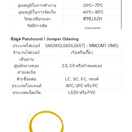
อุณหภูมิในการทำงาน
-20
℃
~70
℃
อุณหภูมิในการจัดเก็บ
-40
℃
~ 80
℃
วัสดุเปลือกนอก
พีวีซี
,
LSZH
รัศมีการดัด
10D/20D
(
คงที่/ไดนามิก
)
ข้อมูล Patchcord / Jumper Odering
ความยาว
กำหนดเอง
ประเภทไฟเบอร์
SM
(
G652
,
G655
,
G657
)；
MM
(
OM1-OM5
)
จำนวนไฟเบอร์
เริมหรือเกี๊ยว
เส้นผ่าน
ศูนย์กลางของ
2.0, 3.0 หรือกำหนดเอง
สายเคเบิล
ตัวเชื่อมต่อ
LC, SC, FC, เซนต์
ประเภทโปแลนด์
APC, UPC หรือ PC
ประเภทแจ็คเก็ต
LSZH หรือ PVC
บ้าน
ความยาว
1m...
ความยาวฝ่า
กำหนดเอง
สินค้า
วงล้อม
สีเสื้อ
เหลือง, อควา, ม่วงหรือกำหนดเอง
เกี่ยวกับเรา