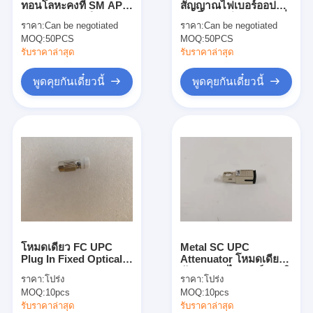
ทอนโลหะคงที่ SM APC
สัญญาณไฟเบอร์ออปติก
Patchcord ไฟเบอร์ออปติก
UPC ชายกับหญิง
LC โหมดเดียวแบบคงที่
ราคา:
Can be negotiated
ราคา:
Can be negotiated
ชาย - หญิง
MOQ:
ผมเปียไฟเบอร์ออปติก
50PCS
MOQ:
50PCS
รับราคาล่าสุด
รับราคาล่าสุด
อะแดปเตอร์ใยแก้วนำแสง
พูดคุยกันเดี๋ยวนี้
พูดคุยกันเดี๋ยวนี้
ช่องเสียบสายไฟเบอร์ออปติก
ลดทอนใยแก้วนำแสง
กล่องเลิกจ้างไฟเบอร์ออปติก
แผงแพทช์ไฟเบอร์ออปติก
โมดูลรับส่งสัญญาณแสง
โหมดเดียว FC UPC
Metal SC UPC
ไฟเบอร์ออปติก Media Converter
Plug In Fixed Optical
Attenuator โหมดเดียว
Attenuator 5dB 10dB
ตัวลดทอนไฟเบอร์ออปติ
ราคา:
โปร่ง
ราคา:
โปร่ง
15dB 25dB
กชาย - หญิง
สวิตช์ไฟเบอร์อีเธอร์เน็ต
MOQ:
10pcs
MOQ:
10pcs
รับราคาล่าสุด
รับราคาล่าสุด