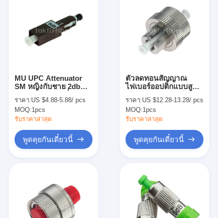
MU UPC Attenuator
ตัวลดทอนสัญญาณ
SM หญิงกับชาย 2db
ไฟเบอร์ออปติกแบบสูญ
/5db /10db JIS ต่ำกลับ
เสียผลตอบแทนหญิง LC
ราคา:
US $4.88-5.88/ pcs
ราคา:
US $12.28-13.28/ pcs
Refiection
ปรับได้ SM 0db 30db
MOQ:
1pcs
MOQ:
1pcs
รับราคาล่าสุด
รับราคาล่าสุด
พูดคุยกันเดี๋ยวนี้
พูดคุยกันเดี๋ยวนี้
บ้าน
สินค้า
เกี่ยวกับเรา