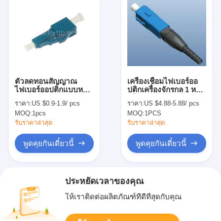
ตัวลดทอนสัญญาณ
เครื่องเชื่อมไฟเบอร์ออ
ไฟเบอร์ออปติกแบบหญิง
ปติกเครื่องจักรกล 1 หลัก
- ชาย LC UPC 1dB
พร้อมการรับประกัน PC
ราคา:
US $0.9-1.9/ pcs
ราคา:
US $4.88-5.88/ pcs
10dB Singlemode
50dB Return Loss
MOQ:
1pcs
MOQ:
1PCS
รับราคาล่าสุด
รับราคาล่าสุด
พูดคุยกันเดี๋ยวนี้
พูดคุยกันเดี๋ยวนี้
ประหยัดเวลาของคุณ
ให้เราติดต่อผลิตภัณฑ์ที่ดีที่สุดกับคุณ