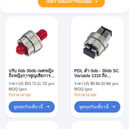
ให้ความต้องการของคุณ
ปรับ 0db 30db เพศหญิง
PDL ต่ำ 0db - 30db SC
ถึงหญิงการสูญเสียการ
Variable 1310 ถึง
แทรกต่ำไฟเบอร์ออปติก
1550nm ตัวลดทอน
ราคา:
US $10.72-11.72/ pcs
ราคา:
US $9.94-10.94/ pcs
ST Attenuator
สัญญาณไฟเบอร์ออปติก
MOQ:
1pcs
MOQ:
1pcs
ตัวเมียถึงตัวเมีย
รับราคาล่าสุด
รับราคาล่าสุด
พูดคุยกันเดี๋ยวนี้
พูดคุยกันเดี๋ยวนี้