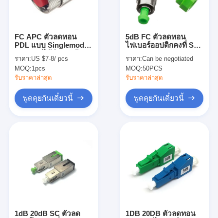
ทัวร์โรงงาน
ควบคุมคุณภาพ
FC APC ตัวลดทอน
5dB FC ตัวลดทอน
PDL แบบ Singlemode
ไฟเบอร์ออปติกคงที่ SM
ติดต่อเรา
แบบปรับได้สำหรับผู้
APC Green Cap ชาย
ราคา:
US $7-8/ pcs
ราคา:
Can be negotiated
หญิงถึงตัวเมีย
กับหญิง Metal
MOQ:
1pcs
MOQ:
50PCS
ข่าว
รับราคาล่าสุด
รับราคาล่าสุด
พูดคุยกันเดี๋ยวนี้
พูดคุยกันเดี๋ยวนี้
พูดคุยกันเดี๋ยวนี้
MPO MTP
WDM MUX DEMUX
แยก PLC ไฟเบอร์ออปติก
สายไฟเบอร์ออปติก
1dB 20dB SC ตัวลด
1DB 20DB ตัวลดทอน