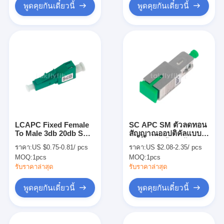
พูดคุยกันเดี๋ยวนี้
พูดคุยกันเดี๋ยวนี้
LCAPC Fixed Female
SC APC SM ตัวลดทอน
To Male 3db 20db SM
สัญญาณออปติคัลแบบ
JIS ตัวลดทอนสัญญาณ
คงที่ตัวเมียถึงตัวผู้สูง
ราคา:
US $0.75-0.81/ pcs
ราคา:
US $2.08-2.35/ pcs
ไฟเบอร์ออปติกมาตร
Attenuaton Precision
MOQ:
1pcs
MOQ:
1pcs
ฐาน
รับราคาล่าสุด
รับราคาล่าสุด
พูดคุยกันเดี๋ยวนี้
พูดคุยกันเดี๋ยวนี้