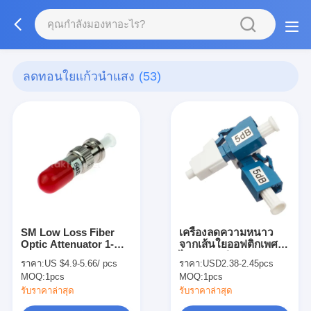
ลดทอนใยแก้วนำแสง
(53)
SM Low Loss Fiber
เครื่องลดความหนาว
Optic Attenuator 1-
จากเส้นใยออฟติกเพศผู้
30dB ST UPC APC เพศ
ไปสู่เพศหญิง
ราคา:
US $4.9-5.66/ pcs
ราคา:
USD2.38-2.45pcs
ต่อเพศสําหรับการลด
MOQ:
1pcs
MOQ:
1pcs
สัญญาณแสง
รับราคาล่าสุด
รับราคาล่าสุด