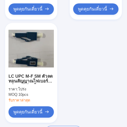
ชุดเครื่องมือไฟเบอร์ออปติก
พูดคุยกันเดี๋ยวนี้
พูดคุยกันเดี๋ยวนี้
PM และส่วนประกอบกำลังสูง
LC UPC M-F SM ตัวลด
ทอนสัญญาณไฟเบอร์ออ
ปติกคงที่เสียบใน
ราคา:
โปร่ง
Attenuator 5dB 10dB
MOQ:
10pcs
15dB 25dB
รับราคาล่าสุด
พูดคุยกันเดี๋ยวนี้