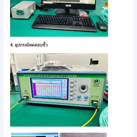
ประเทศ, ผู้ให้บริการบริการเมฆ, ผู้ผลิตอุปกรณ์หลัก, ผู้บูรณาการระบบ,
ทัวร์โรงงาน
วิศวกรโครงการ, การบินและสาขาแพทย์และวิจัยออปติกส์, ect.
สินค้าหลักของ Takfly:ศูนย์ข้อมูลและอุปกรณ์ออทติก passive FTTH,
ระบบจัดการไฟเบอร์, เครื่องจําหน่ายแบบแบ่งความยาวคลื่น WDM,
ควบคุมคุณภาพ
ผลิตภัณฑ์รักษาขั้วขั้วและผลิตภัณฑ์พลังงานสูง, อุปกรณ์ทํางาน
ไฟเบอร์ออปติก, ect. Takfly ได้รับคุณสมบัติ ISO9001:การรับรอง
ติดต่อเรา
ระบบคุณภาพปี 2015 และ ISO14001:2015 การรับรองระบบบริหาร
จัดการสิ่งแวดล้อม โดยใช้แนวคิดการบริหารว่า คุณภาพเป็นอันดับ
4. อุปกรณ์ทดสอบขั้ว
ข่าว
หนึ่ง ชื่อเสียงเป็นอันดับหนึ่ง การบริหารเป็นพื้นฐานและบริการเป็น
ความจริงใจ และยึดหลักการของ การอยู่รอดโดยคุณภาพ, การพัฒนา
โดยคุณภาพ, ประสิทธิภาพโดยคุณภาพ, มุ่งเน้นลูกค้า, บริการที่ซื่อสัตย์
พูดคุยกันเดี๋ยวนี้
ต่อลูกค้า, ความพึงพอใจของลูกค้าคือทิศทางของความพยายามของเรา
ปัจจุบันผลิตภัณฑ์ของเราผ่าน CE, ROHS,การรับรอง CPR EN50575
และ ANATEL เพื่อรับประกันความน่าเชื่อถือและความมั่นคงของแต่ละ
สินค้า และให้บริการที่ดีต่อลูกค้าของเรา.
MPO MTP
ผลิตภัณฑ์ของ Takfly ตั้งแต่ MPO/MTP Patch Cable,
WDM/CCWDM/CWDM/DWDM, Fiber Optic PLC Splitter, Fiber
WDM MUX DEMUX
Optic Cable, Fiber Optic Patchcord, Fiber Optic Pigtail, Fiber
Optic Adapter,เครื่องลดความหนาของไฟเบอร์ออปติก, แพนเลอร์พาร์
ทช์ไฟเบอร์ออปติก, กล่องปิดไฟเบอร์ออปติก, ปิดสปไลซ์ไฟเบอร์ออปติ
แยก PLC ไฟเบอร์ออปติก
ก, เครื่องแปลงสื่อไฟเบอร์ออปติก, สวิตช์อีเทอร์เน็ต, ชุดเครื่องมือ
ไฟเบอร์ออปติก
สายไฟเบอร์ออปติก
จนถึงตอนนี้ ผลิตภัณฑ์ของเราถูกติดตั้งอย่างกว้างขวางในโครงการ