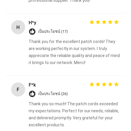
professional supplier. Thank you!
H*y
H
เป็นประโยชน์ (17)
Thank you for the excellent patch cords! They
are working perfectly in our system. I truly
appreciate the reliable quality and peace of mind
it brings to our network. Merci!
F*k
F
เป็นประโยชน์ (26)
Thank you so much! The patch cords exceeded
my expectations. Perfect for our needs, reliable,
and delivered promptly. Very grateful for your
excellent products.