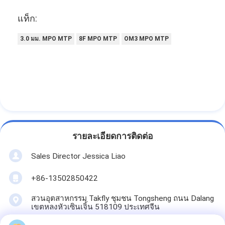
แท็ก:
3.0 มม. MPO MTP
8F MPO MTP
OM3 MPO MTP
รายละเอียดการติดต่อ
Sales Director Jessica Liao
+86-13502850422
สวนอุตสาหกรรม Takfly ชุมชน Tongsheng ถนน Dalang
เขตหลงหัวเซินเจิ้น 518109 ประเทศจีน