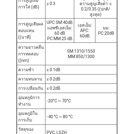
การสูญเสีย
≤ 0.3
ความสูญเสียต่ํา: ≤
ทัวร์โรงงาน
การใส่ (dB)
0.2/0.35 ((ปกติ/
สูงสุด)
ควบคุมคุณภาพ
UPC SM:40dB
การสูญเสียผล
เอสเอ็ม:
แอพซีเอสเอ็ม:
มม:
ตอบแทน
APC:
ติดต่อเรา
60 dB
PC:20dB
60dB
((นาที)
PC MM:25 dB
ข่าว
ความยาวคลื่น
SM:1310/1550
การทดสอบ
MM:850/1300
พูดคุยกันเดี๋ยวนี้
((nm)
ความซ้ํา
≤ 0.1dB
ความทนทาน
≤ 0.2dB
MPO MTP
การเปลี่ยนกัน
≤ 0.2dB
อุณหภูมิการ
WDM MUX DEMUX
-20°C ~ 70°C
ทํางาน
แยก PLC ไฟเบอร์ออปติก
อุณหภูมิใน
-40 °C ~ 80 °C
การเก็บ
สายไฟเบอร์ออปติก
วัสดุของ
PVC, LSZH