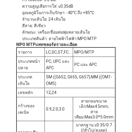
ความสูญเสียการใส่: ≤0.35dB
อุณหภูมิในการเก็บรักษา: -40°C ถึง +85°C
จํานวนเส้นใย: 24 เส้นใย
สีสาย: สีเขียว
ลักษณะ: เครื่องเชื่อมต่อพุ่มหลายเส้นใย
ประเภทสินค้า: สายไฟฟ้าไฟฟ้า MPO MTP
MPO MTP
แพทชคอร์ด
รายละเอียด
รายการ
LC,SC,ST,FC...
MPO/MTP
ประเภทหน้า
PC, UPC และ
PC และ APC
ปลาย
APC
ประเภท
SM ((G652, G655, G657);MM ((OM1-
เส้นใย
OM5)
เลขหลัก
12,24
บ้าน
สายกลมขนาด
กว้างของ
เล็ก:Max4.5mm;
0.9,2.0,3.0
สินค้า
สาย
เคเบิล
เทียม:Max3.0*5.0mm
เกี่ยวกับเรา
มาตรฐาน:≤0.35/0.7
((ทั่วไป/สูงสุด)