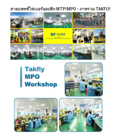
สายแพทช์ไฟเบอร์ออปติก MTP/MPO - ภาพรวม TAKFLY: