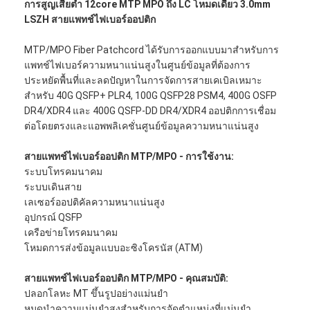
การสูญเสียต่ำ 12core MTP MPO ถึง LC โหมดเดียว 3.0mm
LSZH สายแพทช์ไฟเบอร์ออปติก
MTP/MPO Fiber Patchcord ได้รับการออกแบบมาสำหรับการ
แพทช์ไฟเบอร์ความหนาแน่นสูงในศูนย์ข้อมูลที่ต้องการ
ประหยัดพื้นที่และลดปัญหาในการจัดการสายเคเบิลเหมาะ
สำหรับ 40G QSFP+ PLR4, 100G QSFP28 PSM4, 400G OSFP
DR4/XDR4 และ 400G QSFP-DD DR4/XDR4 ออปติกการเชื่อม
ต่อโดยตรงและแอพพลิเคชั่นศูนย์ข้อมูลความหนาแน่นสูง
สายแพทช์ไฟเบอร์ออปติก MTP/MPO - การใช้งาน:
ระบบโทรคมนาคม
ระบบเดินสาย
เลเซอร์ออปติคัลความหนาแน่นสูง
อุปกรณ์ QSFP
เครือข่ายโทรคมนาคม
โหมดการส่งข้อมูลแบบอะซิงโครนัส (ATM)
สายแพทช์ไฟเบอร์ออปติก MTP/MPO - คุณสมบัติ:
ปลอกโลหะ MT ขึ้นรูปอย่างแม่นยำ
หมุดนำความแม่นยำสูงสำหรับการจัดตำแหน่งที่แม่นยำ