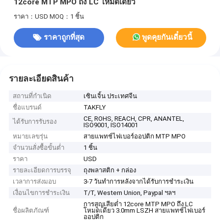
12core MTP MPO ถึง LC โหมดเดียว
ราคา：USD
MOQ：1 ชิ้น
ราคาถูกที่สุด
พูดคุยกันเดี๋ยวนี้
รายละเอียดสินค้า
สถานที่กำเนิด
เซินเจิ้น ประเทศจีน
ชื่อแบรนด์
TAKFLY
CE, ROHS, REACH, CPR, ANANTEL,
ได้รับการรับรอง
ISO9001, ISO14001
หมายเลขรุ่น
สายแพทช์ไฟเบอร์ออปติก MTP MPO
จำนวนสั่งซื้อขั้นต่ำ
1 ชิ้น
ราคา
USD
รายละเอียดการบรรจุ
ถุงพลาสติก + กล่อง
เวลาการส่งมอบ
3-7 วันทำการหลังจากได้รับการชำระเงิน
เงื่อนไขการชำระเงิน
T/T, Western Union, Paypal ฯลฯ
การสูญเสียต่ำ 12core MTP MPO ถึง LC
ชื่อผลิตภัณฑ์
โหมดเดียว 3.0mm LSZH สายแพทช์ไฟเบอร์
ออปติก