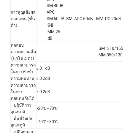
ทัวร์โรงงาน
SM:40dB
การสูญเสียผล
APC
ควบคุมคุณภาพ
ตอบแทน (ขั้น
SM:60 dB
SM: APC:60dB
MM: PC:20dB
ต่ำ)
พีซี
ติดต่อเรา
MM:25
dB
ข่าว
ทดสอบ
SM1310/1550
ความยาวคลื่น
MM:850/1300
พูดคุยกันเดี๋ยวนี้
(นาโนเมตร)
ความสามารถ
≤ 0.1dB
ในการทำซ้ำ
ความทนทาน
≤ 0.2dB
MPO MTP
ความสามารถ
ในการ
≤ 0.2dB
WDM MUX DEMUX
ทดแทนกันได้
ปฏิบัติการ
-20℃~70℃
แยก PLC ไฟเบอร์ออปติก
อุณหภูมิ
พื้นที่จัดเก็บ
-40℃~80℃
สายไฟเบอร์ออปติก
อุณหภูมิ
เปลือกนอก