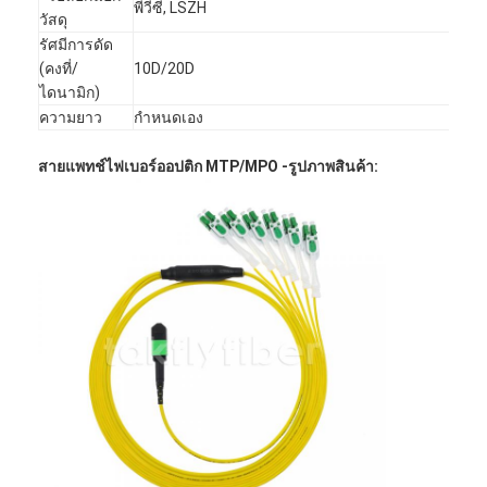
พีวีซี, LSZH
Patchcord ไฟเบอร์ออปติก
วัสดุ
รัศมีการดัด
ผมเปียไฟเบอร์ออปติก
(คงที่/
10D/20D
ไดนามิก)
อะแดปเตอร์ใยแก้วนำแสง
ความยาว
กำหนดเอง
ช่องเสียบสายไฟเบอร์ออปติก
สายแพทช์ไฟเบอร์ออปติก MTP/MPO -
รูปภาพสินค้า:
ลดทอนใยแก้วนำแสง
กล่องเลิกจ้างไฟเบอร์ออปติก
แผงแพทช์ไฟเบอร์ออปติก
โมดูลรับส่งสัญญาณแสง
ไฟเบอร์ออปติก Media Converter
สวิตช์ไฟเบอร์อีเธอร์เน็ต