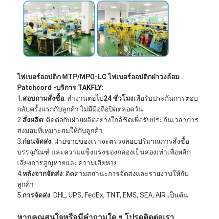
ไฟเบอร์ออปติก MTP/MPO-LC ไฟเบอร์ออปติกฝ่าวงล้อม
Patchcord -
บริการ TAKFLY:
1.
สอบถามสั่งซื้อ
: ทำงานต่อไป
24 ชั่วโมง
เพื่อรับประกันการตอบ
กลับครั้งแรกกับลูกค้า ไม่มีมือถือปิดตลอดวัน
2.
สั่งผลิต
: ติดต่อกับฝ่ายผลิตอย่างใกล้ชิดเพื่อรับประกันเวลาการ
ส่งมอบที่เหมาะสมให้กับลูกค้า
3.
ก่อนจัดส่ง
: ฝ่ายขายของเราจะตรวจสอบปริมาณการสั่งซื้อ
บรรจุภัณฑ์ และความแข็งแรงของกล่องเป็นสองเท่าเพื่อหลีก
เลี่ยงการสูญหายและความเสียหาย
4.
หลังจากจัดส่ง
: ติดตามสถานะการจัดส่งและรายงานให้กับ
ลูกค้า
5.
การจัดส่ง
: DHL, UPS, FedEx, TNT, EMS, SEA, AIR เป็นต้น
หากคุณสนใจหรือมีคำถามใด ๆ โปรดติดต่อเรา