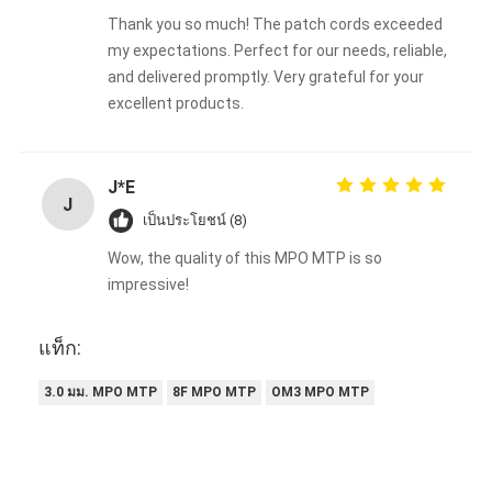
Thank you so much! The patch cords exceeded
my expectations. Perfect for our needs, reliable,
and delivered promptly. Very grateful for your
excellent products.
J*E
J
เป็นประโยชน์ (8)
Wow, the quality of this MPO MTP is so
impressive!
แท็ก:
3.0 มม. MPO MTP
8F MPO MTP
OM3 MPO MTP