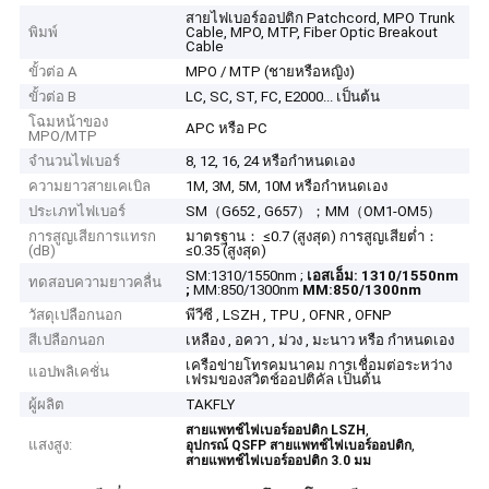
สายไฟเบอร์ออปติก Patchcord, MPO Trunk
พิมพ์
Cable, MPO, MTP, Fiber Optic Breakout
Cable
ขั้วต่อ A
MPO / MTP (ชายหรือหญิง)
ขั้วต่อ B
LC, SC, ST, FC, E2000... เป็นต้น
โฉมหน้าของ
APC หรือ PC
MPO/MTP
จำนวนไฟเบอร์
8, 12, 16, 24 หรือกำหนดเอง
ความยาวสายเคเบิล
1M, 3M, 5M, 10M หรือกำหนดเอง
ประเภทไฟเบอร์
SM（G652 , G657）；MM（OM1-OM5）
การสูญเสียการแทรก
มาตรฐาน： ≤0.7 (สูงสุด) การสูญเสียต่ำ：
(dB)
≤0.35 (สูงสุด)
SM:1310/1550nm ;
เอสเอ็ม: 1310/1550nm
ทดสอบความยาวคลื่น
;
MM:850/1300nm
MM:850/1300nm
วัสดุเปลือกนอก
พีวีซี , LSZH , TPU , OFNR , OFNP
สีเปลือกนอก
เหลือง , อควา , ม่วง , มะนาว หรือ กำหนดเอง
เครือข่ายโทรคมนาคม การเชื่อมต่อระหว่าง
แอปพลิเคชั่น
เฟรมของสวิตช์ออปติคัล เป็นต้น
ผู้ผลิต
TAKFLY
,
สายแพทช์ไฟเบอร์ออปติก LSZH
แสงสูง:
,
อุปกรณ์ QSFP สายแพทช์ไฟเบอร์ออปติก
สายแพทช์ไฟเบอร์ออปติก 3.0 มม