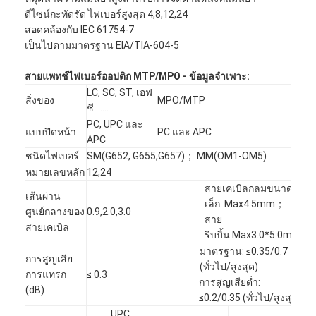
ดีไซน์กะทัดรัด ไฟเบอร์สูงสุด 4,8,12,24
สอดคล้องกับ IEC 61754-7
เป็นไปตามมาตรฐาน EIA/TIA-604-5
สายแพทช์ไฟเบอร์ออปติก MTP/MPO - ข้อมูลจำเพาะ:
LC, SC, ST, เอฟ
สิ่งของ
MPO/MTP
ซี.......
PC, UPC และ
แบบปิดหน้า
PC และ APC
APC
ชนิดไฟเบอร์
SM(G652, G655,G657)； MM(OM1-OM5)
หมายเลขหลัก
12,24
สายเคเบิลกลมขนาด
เส้นผ่าน
เล็ก: Max4.5mm；
ศูนย์กลางของ
0.9,2.0,3.0
สาย
สายเคเบิล
ริบบิ้น:Max3.0*5.0mm
บ้าน
มาตรฐาน: ≤0.35/0.7
การสูญเสีย
สินค้า
(ทั่วไป/สูงสุด)
การแทรก
≤ 0.3
การสูญเสียต่ำ:
(dB)
≤0.2/0.35 (ทั่วไป/สูงสุด)
เกี่ยวกับเรา
UPC