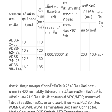
ชุดเครื่องมือไฟเบอร์ออปติก
ค่า
นาที.รัศมี
แม็กซ์ ความ
สัมประสิทธิ์
น้ำ
การดัด
อุณหภูมิ
ตึงเครียด
PM และส่วนประกอบกำลังสูง
ประเภท
เส้นผ่าน
การขยาย
หนัก
(N)
(มม.)
ในการ
สาย
ศูนย์กลาง
ตัวของ
(กก./
จัดเก็บ
เคเบิล
(มม.)
ความ
กม.)
(℃)
ระยะยาว/
-
พลวัต
คงที่
ร้อน×10
ระยะสั้น
6
/k
ADSS-
10
110
2~60
ADSS-
10.8
120
62~72
1,000/3000
1.8
20D
10D
-20~+70
ADSS-
12.5
130
74~96
ADSS-
16.3
185
98~144
สำหรับข้อมูลของคุณ ซึ่งก่อตั้งขึ้นในปี 2543 โดยมีพนักงาน
มากกว่า 400 คน Takfly มีประสบการณ์ในการผลิตผลิตภัณฑ์ใย
แก้วนำแสง 21 ปี โดยเน้นที่: สายแพทช์ MPO/MTP, สายแพทช์
ไฟเบอร์ออปติก, ผมเปีย, อะแดปเตอร์, ตัวลดทอน, PLC Splitter,
WDM/ CWDM/DWDM, Termination Box, Fast Connector,
Media Converter, POE Switch, SFP Transceiver และ