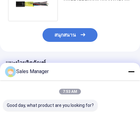
สายเคเบิลทางอากาศ
สนุกสนาน
แนะนำผลิตภัณฑ์
Sales Manager
7:53 AM
Good day, what product are you looking for?
สายแพทช์ไฟเบอร์หุ้ม
48-Core LC-LC Pre-
LSZH Sheath 
เกราะ | ท่อสแตนเลส
terminated Breakout
คาเบลเนอร์ขนาด
และเคฟล่าเสริมแรง |
Patch Cord หนาแน่น
ออปติกที่มีรัศมีโค
Bend-Insensitive
สูง, การตั้งค่า Breakout
20D/15D