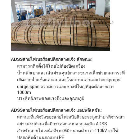
ส
ADSS
สายไฟเบอร์ออปติกกลางแจ้ง
ลักษณะ:
สามารถติดตั้งได้โดยไม่ต้องปิดเครื่อง
น้ำหนักเบาและเส้นผ่านศูนย์กลางขนาดเล็กช่วยลดภาระที่
เกิดจากน้ำแข็งและลมและโหลดบนเสาและ backprops
uarge span ความยาวและช่วงที่ใหญ่ที่สุดคือมากกว่า
1000m
ประสิทธิภาพของแรงดึงและอุณหภูมิ
บ้าน
ADSS
สายไฟเบอร์ออปติกกลางแจ้ง
แอปพลิเคชัน:
สถานะที่แท้จริงของสายไฟเหนือศีรษะจะถูกนำมาพิจารณา
สินค้า
อย่างครบถ้วนเมื่อมีการออกแบบสายเคเบิล ADSS
สำหรับสายไฟเหนือศีรษะที่มีขนาดต่ำกว่า 110kV จะใช้
เกี่ยวกับเรา
ปลอกหุ้มด้านนอกแบบ PE