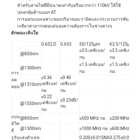
สำหรับสายไฟที่มีขนาดเท่ากับหรือมากกว่า 110kV ให้ใช้
ทัวร์โรงงาน
ปลอกหุ้มด้านนอก AT
การออกแบบเฉพาะของปริมาณอะรามิดและกระบวนการพัน
ควบคุมคุณภาพ
เกลียวสามารถตอบสนองความต้องการในช่วงต่างๆ
ลักษณะเส้นใย:
ติดต่อเรา
G.652.D
G.655
50/125μm
62.5/125μm
ข่าว
≤3.5 เดซิเบล/
≤3.5 เดซิเบล/
@850nm
กม.
กม.
พูดคุยกันเดี๋ยวนี้
≤1.5 เดซิเบล/
≤1.5 เดซิเบล/
@1300nm
กม.
กม.
การ
≤0.36
≤0.40
ลด
เดซิเบล/
เดซิเบล/
@1310nm
ทอน
MPO MTP
กม.
กม.
≤0.22
≤0.23dB/
WDM MUX DEMUX
เดซิเบล/
@1550nm
กม.
กม.
แยก PLC ไฟเบอร์ออปติก
แบน
@850nm
≥500 MHz·กม
≥200 MHz·กม
ด์วิด
@1300nm
≥1000 MHz·กม
≥600 MHz·กม
สายไฟเบอร์ออปติก
ธ์
รูรับแสงตัวเลข
0.200±0.015NA
0.275±0.015NA