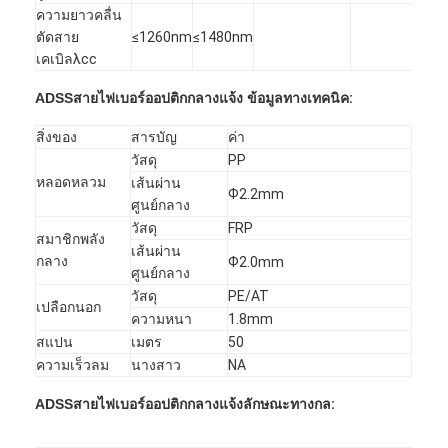
Patchcord ไฟเบอร์ออปติก
ความยาวคลื่น
ตัดสาย
≤1260nm
≤1480nm
ผมเปียไฟเบอร์ออปติก
เคเบิลλcc
ADSS
สายไฟเบอร์ออปติกกลางแจ้ง
ข้อมูลทางเทคนิค:
อะแดปเตอร์ใยแก้วนำแสง
สิ่งของ
สารบัญ
ค่า
ช่องเสียบสายไฟเบอร์ออปติก
วัสดุ
PP
หลอดหลวม
เส้นผ่าน
ลดทอนใยแก้วนำแสง
Ф2.2mm
ศูนย์กลาง
วัสดุ
FRP
กล่องเลิกจ้างไฟเบอร์ออปติก
สมาชิกพลัง
เส้นผ่าน
กลาง
Ф2.0mm
ศูนย์กลาง
แผงแพทช์ไฟเบอร์ออปติก
วัสดุ
PE/AT
เปลือกนอก
ความหนา
1.8mm
โมดูลรับส่งสัญญาณแสง
สแปน
เมตร
50
ความเร็วลม
นางสาว
NA
ไฟเบอร์ออปติก Media Converter
ADSS
สายไฟเบอร์ออปติกกลางแจ้ง
ลักษณะทางกล:
สวิตช์ไฟเบอร์อีเธอร์เน็ต