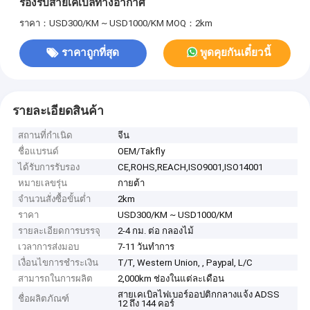
รองรับสายเคเบิลทางอากาศ
ราคา：USD300/KM ~ USD1000/KM
MOQ：2km
ราคาถูกที่สุด
พูดคุยกันเดี๋ยวนี้
รายละเอียดสินค้า
สถานที่กำเนิด
จีน
ชื่อแบรนด์
OEM/Takfly
ได้รับการรับรอง
CE,ROHS,REACH,ISO9001,ISO14001
หมายเลขรุ่น
กายต้า
จำนวนสั่งซื้อขั้นต่ำ
2km
ราคา
USD300/KM ~ USD1000/KM
รายละเอียดการบรรจุ
2-4 กม. ต่อ กลองไม้
เวลาการส่งมอบ
7-11 วันทำการ
เงื่อนไขการชำระเงิน
T/T, Western Union, , Paypal, L/C
สามารถในการผลิต
2,000km ช่องในแต่ละเดือน
สายเคเบิลไฟเบอร์ออปติกกลางแจ้ง ADSS
ชื่อผลิตภัณฑ์
12 ถึง 144 คอร์