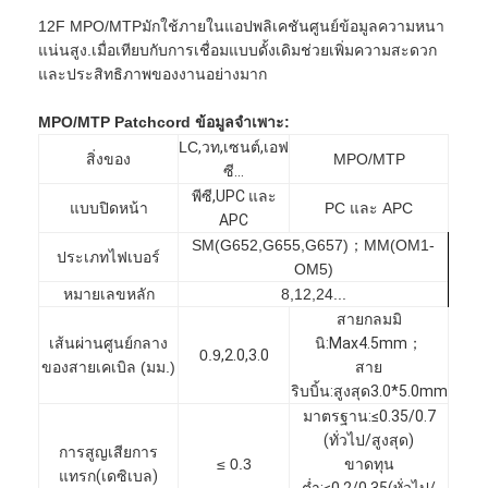
12F MPO/MTP
มักใช้ภายในแอปพลิเคชันศูนย์ข้อมูลความหนา
แน่นสูง
.เมื่อเทียบกับการเชื่อมแบบดั้งเดิมช่วยเพิ่มความสะดวก
และประสิทธิภาพของงานอย่างมาก
MPO/MTP Patchcord ข้อมูลจำเพาะ:
LC
,
วท
,
เซนต์
,
เอฟ
สิ่งของ
MPO/MTP
ซี...
พีซี
,
UPC และ
แบบปิดหน้า
PC และ APC
APC
SM(G652,G655,G657)；MM(OM1-
ประเภทไฟเบอร์
OM5)
หมายเลขหลัก
8,12,24...
สายกลมมิ
เส้นผ่านศูนย์กลาง
นิ
:
Max4.5mm
；
0.9
,
2.0
,
3.0
ของสายเคเบิล (มม.)
สาย
ริบบิ้น
:
สูงสุด3.0*5.0mm
มาตรฐาน
:
≤0.35/0.7
(ทั่วไป/สูงสุด
)
การสูญเสียการ
≤ 0.3
ขาดทุน
แทรก
(
เดซิเบล
)
ต่ำ
:
≤0.2/0.35(ทั่วไป/