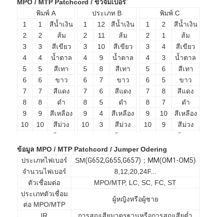
MPO / MTP Patchcord / ขั้วจัมเปอร์
:
Patchcord ไฟเบอร์ออปติก
พิมพ์ A
ประเภท B
พิมพ์ C
1
1
สีน้ำเงิน
1
12
สีน้ำเงิน
1
2
สีน้ำเงิน
ผมเปียไฟเบอร์ออปติก
2
2
ส้ม
2
11
ส้ม
2
1
ส้ม
3
3
สีเขียว
3
10
สีเขียว
3
4
สีเขียว
อะแดปเตอร์ใยแก้วนำแสง
4
4
น้ำตาล
4
9
น้ำตาล
4
3
น้ำตาล
5
5
สีเทา
5
8
สีเทา
5
6
สีเทา
ช่องเสียบสายไฟเบอร์ออปติก
6
6
ขาว
6
7
ขาว
6
5
ขาว
7
7
สีแดง
7
6
สีแดง
7
8
สีแดง
ลดทอนใยแก้วนำแสง
8
8
ดำ
8
5
ดำ
8
7
ดำ
กล่องเลิกจ้างไฟเบอร์ออปติก
9
9
สีเหลือง
9
4
สีเหลือง
9
10
สีเหลือง
10
10
สีม่วง
10
3
สีม่วง
10
9
สีม่วง
แผงแพทช์ไฟเบอร์ออปติก
11
11
สีชมพู
11
2
สีชมพู
11
12
สีชมพู
12
12
อควา
12
1
อควา
12
11
อควา
ข้อมูล MPO / MTP Patchcord / Jumper Odering
โมดูลรับส่งสัญญาณแสง
ประเภทไฟเบอร์
SM
(
G652
,
G655
,
G657
)；
MM
(
OM1-OM5
)
จำนวนไฟเบอร์
8,12,20,24F...
ไฟเบอร์ออปติก Media Converter
ตัวเชื่อมต่อ
MPO/MTP, LC, SC, FC, ST
ประเภทตัวเชื่อม
สวิตช์ไฟเบอร์อีเธอร์เน็ต
ผู้หญิงหรือผู้ชาย
ต่อ MPO/MTP
IR
การสูญเสียมาตรฐานหรือการสูญเสียต่ำ