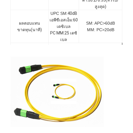
สูงสุด
)
UPC SM
:
40dB
เอพีซีเอสเอ็ม
:
60
ผลตอบแทน
SM: APC>60dB
เดซิเบล
ขาดทุน
(
นาที
)
MM: PC>20dB
PC MM
:
25 เดซิ
เบล
ทดสอบ
SM1310/1550
ความยาวคลื่น
(
นาโน
MM:850/1300
เมตร
)
ความสามารถในการ
≤ 0.1dB
ทำซ้ำ
ความทนทาน
≤ 0.2dB
ความสามารถในการ
≤ 0.2dB
ทดแทนกันได้
บ้าน
อุณหภูมิในการ
-20
℃
~70
℃
ทำงาน
สินค้า
อุณหภูมิในการจัด
-40
℃
~ 80
℃
เก็บ
เกี่ยวกับเรา
วัสดุเปลือกนอก
พีวีซี
,
LSZH