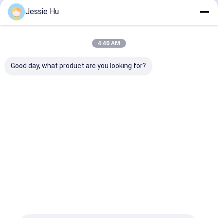
Jessie Hu
4:40 AM
Good day, what product are you looking for?
ออกแบบแผงแพทช์
สายแพทช์คอร์ดใยแก้ว
FTTH MPO / 
MPO ความหนาแน่นสูง
นำแสง MPO/MTP-LC
โมดูลสายแพทช์
และแร็คเมาท์ใหม่ | ชุด
แบบแยกสำหรับศูนย์
ออปติก Fan-out 
สายเคเบิล MPO |
ข้อมูล การเดินสาย AI
สายเคเบิล MPO 
สำหรับโซลูชั่นเครือข่าย
FTTx
สำหรับโซลูชั่นเค
ราคาดีที่สุด
ราคาดีที่สุด
ราคาดีที่ส
ไฟเบอร์
ไฟเบอร์
บ้าน
เกี่ยวกับเรา
Desktop Site
แผนผังเว็บไซต์
นโยบายความเป็นส่วนตัว
คุณภาพ
MPO MTP
โรงงานในประเทศจีน.Copyright © 2026 TAKFLY
COMMUNICATIONS CO., LTD.. All Rights Reserved.