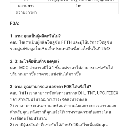
ชุดเครื่องมือไฟเบอร์ออปติก
ความยาว
1m...
ความยาวฝ่า
PM และส่วนประกอบกำลังสูง
กำหนดเอง
วงล้อม
FQA:
ขั้ว
A,B หรือ C
สีเสื้อ
Aqua, Violet หรือกำหนดเอง
1. ถาม: คุณเป็นผู้ผลิตหรือไม่?
ตอบ: ใช่เราเป็นผู้ผลิตโซลูชัน FTTH และผู้ให้บริการโซลูชัน
รวมศูนย์ข้อมูลในเซินเจิ้นประเทศจีนซึ่งก่อตั้งขึ้นในปี 2543
2. Q: อะไรคือขั้นต่ำของคุณ?
ตอบ: MOQ สามารถมีได้ 1 ชิ้น แต่ราคาไม่สามารถแข่งขันได้
ปริมาณมากขึ้นราคาจะแข่งขันได้มากขึ้น
3. ถาม: คุณสามารถเสนอราคา FOB ได้หรือไม่?
ตอบ: ใช่1) เราสามารถจัดส่งทางอากาศ DHL, TNT, UPC, FEDEX
ฯลฯ สำหรับปริมาณมากเราจะจัดส่งทางทะเล
2) เราสามารถเสนอราคาพร้อมค่าขนส่งและระยะเวลารอคอย
สำหรับคุณ หลังจากที่คุณแจ้งให้เราทราบความต้องการโดย
ละเอียดพร้อมปริมาณ
3) เรามีผู้ส่งสินค้าที่แข่งขันได้สำหรับวิธีแก้ไขเพิ่มเติมคุณ