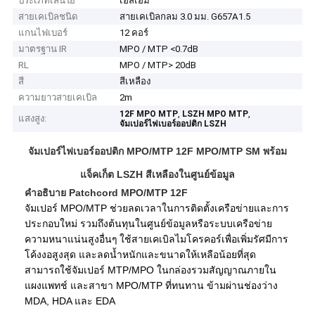
ประเภทเส้นใย
เอสเอ็ม
สายเคเบิลชนิด
สายเคเบิลกลม 3.0 มม. G657A1.5
แกนไฟเบอร์
12 คอร์
มาตรฐาน IR
MPO / MTP <0.7dB
RL
MPO / MTP> 20dB
สี
สีเหลือง
ความยาวสายเคเบิล
2m
,
,
12F MPO MTP
LSZH MPO MTP
แสงสูง:
จัมเปอร์ไฟเบอร์ออปติก LSZH
จัมเปอร์ไฟเบอร์ออปติก MPO/MTP 12F MPO/MTP SM พร้อม
แจ็คเก็ต LSZH สีเหลืองในศูนย์ข้อมูล
คำอธิบาย Patchcord MPO/MTP 12F
จัมเปอร์ MPO/MTP ช่วยลดเวลาในการติดตั้งเครือข่ายและการ
ประกอบใหม่ รวมถึงต้นทุนในศูนย์ข้อมูลหรือระบบเครือข่าย
ความหนาแน่นสูงอื่นๆ
ใช้สายเคเบิลไมโครคอร์เพื่อเพิ่มรัศมีการ
โค้งงอสูงสุด และลดน้ำหนักและขนาดให้เหลือน้อยที่สุด
สามารถใช้จัมเปอร์ MTP/MPO ในกล่องรวมสัญญาณภายใน
แผงแพทช์ และสาขา MPO/MTP ที่ทนทาน ข้ามผ่านช่องว่าง
MDA, HDA และ EDA