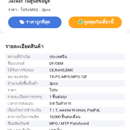
Jacket ในศูนย์ข้อมูล
ราคา：โปร่ง
MOQ：2pcs
ราคาถูกที่สุด
พูดคุยกันเดี๋ยวนี้
รายละเอียดสินค้า
สถานที่กำเนิด
ประเทศจีน
ชื่อแบรนด์
DF/OEM
ได้รับการรับรอง
CE,RoHS,EMC
หมายเลขรุ่น
TK-PC-MPO-MPO-12F
จำนวนสั่งซื้อขั้นต่ำ
2pcs
ราคา
โปร่ง
รายละเอียดการบรรจุ
1 ชิ้นต่อถุง
เวลาการส่งมอบ
5-8 วันทำการ
เงื่อนไขการชำระเงิน
T / T, wester N Union, PayPal,
สามารถในการผลิต
10,000 ชิ้นต่อเดือน
ชื่อผลิตภัณฑ์
MPO / MTP Patchcord