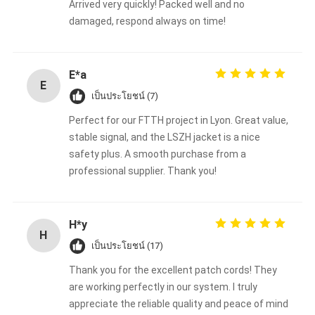
Arrived very quickly! Packed well and no
damaged, respond always on time!
E*a
E
เป็นประโยชน์ (7)
Perfect for our FTTH project in Lyon. Great value,
stable signal, and the LSZH jacket is a nice
safety plus. A smooth purchase from a
professional supplier. Thank you!
H*y
H
เป็นประโยชน์ (17)
Thank you for the excellent patch cords! They
are working perfectly in our system. I truly
appreciate the reliable quality and peace of mind