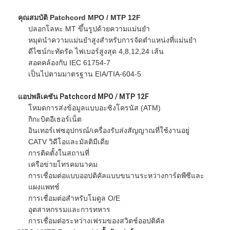
รัศมีการดัด
10D/20D
ทัวร์โรงงาน
(
คงที่/ไดนามิก
)
คุณสมบัติ Patchcord MPO / MTP 12F
ความยาว
กำหนดเอง
ปลอกโลหะ MT ขึ้นรูปด้วยความแม่นยำ
ควบคุมคุณภาพ
หมุดนำความแม่นยำสูงสำหรับการจัดตำแหน่งที่แม่นยำ
ดีไซน์กะทัดรัด ไฟเบอร์สูงสุด 4,8,12,24 เส้น
ติดต่อเรา
สอดคล้องกับ IEC 61754-7
เป็นไปตามมาตรฐาน EIA/TIA-604-5
ข่าว
แอปพลิเคชัน Patchcord MPO / MTP 12F
พูดคุยกันเดี๋ยวนี้
โหมดการส่งข้อมูลแบบอะซิงโครนัส (ATM)
กิกะบิตอีเธอร์เน็ต
อินเทอร์เฟซอุปกรณ์/เครื่องรับส่งสัญญาณที่ใช้งานอยู่
CATV วิดีโอและมัลติมีเดีย
MPO MTP
การติดตั้งในสถานที่
เครือข่ายโทรคมนาคม
WDM MUX DEMUX
การเชื่อมต่อแบบออปติคัลแบบขนานระหว่างการ์ดพีซีและ
แผงแพทช์
แยก PLC ไฟเบอร์ออปติก
การเชื่อมต่อสำหรับโมดูล O/E
อุตสาหกรรมและการทหาร
สายไฟเบอร์ออปติก
การเชื่อมต่อระหว่างเฟรมของสวิตช์ออปติคัล