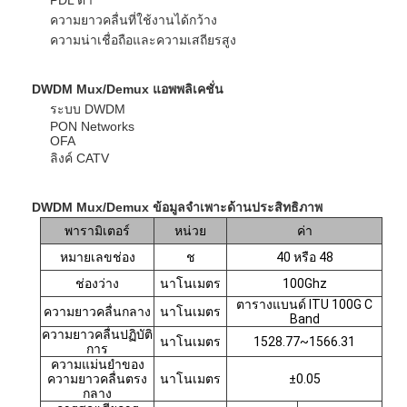
ความยาวคลื่นที่ใช้งานได้กว้าง
ความน่าเชื่อถือและความเสถียรสูง
DWDM Mux/Demux
แอพพลิเคชั่น
ระบบ DWDM
PON Networks
OFA
ลิงค์ CATV
DWDM Mux/Demux
ข้อมูลจำเพาะด้านประสิทธิภาพ
พารามิเตอร์
หน่วย
ค่า
หมายเลขช่อง
ช
40
หรือ
48
ช่องว่าง
นาโนเมตร
100Ghz
บ้าน
ตารางแบนด์ ITU 100G C
ความยาวคลื่นกลาง
นาโนเมตร
Band
ความยาวคลื่นปฏิบัติ
นาโนเมตร
1528.77~1566.31
สินค้า
การ
ความแม่นยำของ
ความยาวคลื่นตรง
นาโนเมตร
±0.05
เกี่ยวกับเรา
กลาง