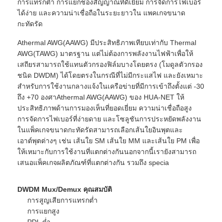
การแทรกต่ำ การแยกช่องสัญญาณที่ดีเยี่ยม การจัดการไฟเบอร์
ได้ง่าย และความน่าเชื่อถือในระยะยาวใน แพคเกจขนาด
กะทัดรัด
Athermal AWG(AAWG) มีประสิทธิภาพเทียบเท่ากับ Thermal
AWG(TAWG) มาตรฐาน แต่ไม่ต้องการพลังงานไฟฟ้าเพื่อให้
เสถียรสามารถใช้แทนตัวกรองฟิล์มบางโดยตรง (โมดูลตัวกรอง
ชนิด DWDM) ได้โดยตรงในกรณีที่ไม่มีกระแสไฟ และยังเหมาะ
สำหรับการใช้งานกลางแจ้งในเครือข่ายที่มีการเข้าถึงตั้งแต่ -30
ถึง +70 องศาAthermal AWG(AAWG) ของ HUA-NET ให้
ประสิทธิภาพด้านการมองเห็นที่ยอดเยี่ยม ความน่าเชื่อถือสูง
การจัดการไฟเบอร์ที่ง่ายดาย และโซลูชันการประหยัดพลังงาน
ในแพ็คเกจขนาดกะทัดรัดสามารถเลือกเส้นใยอินพุตและ
เอาต์พุตต่างๆ เช่น เส้นใย SM เส้นใย MM และเส้นใย PM เพื่อ
ให้เหมาะกับการใช้งานที่แตกต่างกันนอกจากนี้เรายังสามารถ
เสนอแพ็คเกจผลิตภัณฑ์ที่แตกต่างกัน รวมถึง specia
DWDM Mux/Demux
คุณสมบัติ
การสูญเสียการแทรกต่ำ
การแยกสูง
PDL ต่ำ