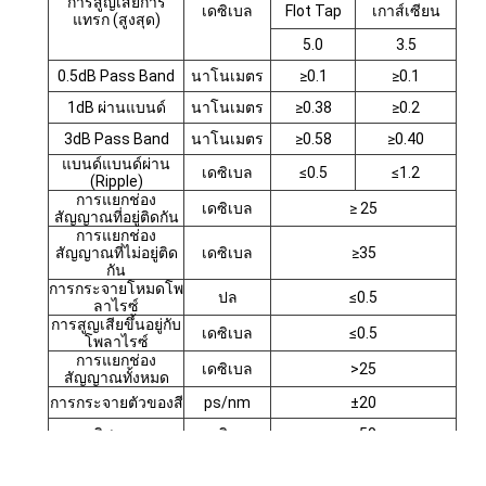
การสูญเสียการ
เดซิเบล
Flot Tap
เกาส์เซียน
แทรก (สูงสุด)
ทัวร์โรงงาน
5.0
3.5
ควบคุมคุณภาพ
0.5
dB Pass Band
นาโนเมตร
≥
0.1
≥
0.1
1dB ผ่านแบนด์
นาโนเมตร
≥0.
38
≥0.
2
ติดต่อเรา
3dB Pass Band
นาโนเมตร
≥0.
58
≥0.
40
ข่าว
แบนด์แบนด์ผ่าน
เดซิเบล
≤
0.5
≤
1.2
(Ripple)
การแยกช่อง
เดซิเบล
≥ 25
พูดคุยกันเดี๋ยวนี้
สัญญาณที่อยู่ติดกัน
การแยกช่อง
สัญญาณที่ไม่อยู่ติด
เดซิเบล
≥35
กัน
การกระจายโหมดโพ
ปล
≤0.5
ลาไรซ์
MPO MTP
การสูญเสียขึ้นอยู่กับ
เดซิเบล
≤0.5
โพลาไรซ์
WDM MUX DEMUX
การแยกช่อง
เดซิเบล
>25
สัญญาณทั้งหมด
การกระจายตัวของสี
ps/nm
±20
แยก PLC ไฟเบอร์ออปติก
ทิศทาง
เดซิเบล
≥50
สายไฟเบอร์ออปติก
ผลตอบแทนขาดทุน
เดซิเบล
≥45