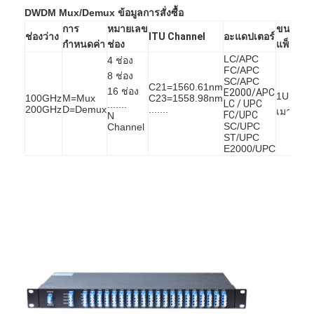
อุณหภูมิในการ
Patchcord ไฟเบอร์ออปติก
° C
-5~+70
DWDM Mux/Demux
ข้อมูลการสั่งซื้อ
ทำงาน
อุณหภูมิในการจัด
การ
หมายเลข
ขนาด
° C
-40 ~ + 85
ช่องว่าง
ITU Channel
อะแดปเตอร์
เก็บ
ผมเปียไฟเบอร์ออปติก
กำหนดค่า
ช่อง
แพ็คเกจ
ขนาดแพ็คเกจ
มม
1U แร็คเมาท์
LC/APC
4 ช่อง
อะแดปเตอร์ใยแก้วนำแสง
FC/APC
8 ช่อง
SC/APC
C21=1560.61nm
16 ช่อง
E2000/APC
1U แร็ค
100GHz
M=Mux
C23=1558.98nm
ช่องเสียบสายไฟเบอร์ออปติก
LC / UPC
.......
200GHz
D=Demux
.......
เมาท์
FC/UPC
N
SC/UPC
Channel
ลดทอนใยแก้วนำแสง
ST/UPC
E2000/UPC
กล่องเลิกจ้างไฟเบอร์ออปติก
แผงแพทช์ไฟเบอร์ออปติก
โมดูลรับส่งสัญญาณแสง
ไฟเบอร์ออปติก Media Converter
สวิตช์ไฟเบอร์อีเธอร์เน็ต