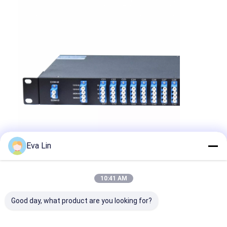
Eva Lin
10:41 AM
แท็ก:
Good day, what product are you looking for?
8 ช่องสัญญาณ WDM Muux Demux
1U CWDM DWDM
1610nm Wavelength Division Multiplexing