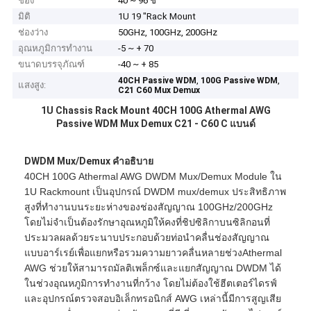
ช่อง
40 ~ 96 ช
มิติ
1U 19 "Rack Mount
ช่องว่าง
50GHz, 100GHz, 200GHz
อุณหภูมิการทำงาน
-5 ~ + 70
ขนาดบรรจุภัณฑ์
-40 ~ + 85
,
,
40CH Passive WDM
100G Passive WDM
แสงสูง:
C21 C60 Mux Demux
1U Chassis Rack Mount 40CH 100G Athermal AWG
Passive WDM Mux Demux C21 - C60 C แบนด์
DWDM Mux/Demux คำอธิบาย
40CH 100G Athermal AWG DWDM Mux/Demux Module ใน
1U Rackmount เป็นอุปกรณ์ DWDM mux/demux ประสิทธิภาพ
สูงที่ทำงานบนระยะห่างของช่องสัญญาณ 100GHz/200GHz
โดยไม่จำเป็นต้องรักษาอุณหภูมิให้คงที่ชิปซิลิกาบนซิลิกอนที่
ประมวลผลด้วยระนาบประกอบด้วยท่อนำคลื่นช่องสัญญาณ
แบบอาร์เรย์เพื่อแยกหรือรวมความยาวคลื่นหลายช่วงAthermal
AWG ช่วยให้สามารถมัลติเพล็กซ์และแยกสัญญาณ DWDM ได้
ในช่วงอุณหภูมิการทำงานที่กว้าง โดยไม่ต้องใช้ฮีตเตอร์ไดรฟ์
และอุปกรณ์ตรวจสอบอิเล็กทรอนิกส์ AWG เหล่านี้มีการสูญเสีย