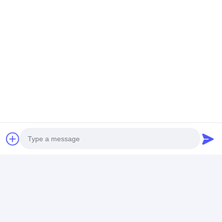
รายละเอียดการติดต่อ
Sales Director Jessica Liao
+86-13502850422
สวนอุตสาหกรรม Takfly ชุมชน Tongsheng ถนน Dalang
เขตหลงหัวเซินเจิ้น 518109 ประเทศจีน
พูดคุยกันเดี๋ยวนี้
Photo
Video Call