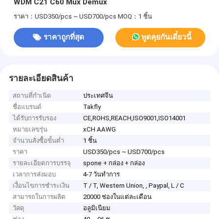
WDM C21 C60 Mux Demux
ราคา：USD350/pcs ~ USD700/pcs
MOQ：1 ชิ้น
ราคาถูกที่สุด
พูดคุยกันเดี๋ยวนี้
รายละเอียดสินค้า
สถานที่กำเนิด
ประเทศจีน
ชื่อแบรนด์
Takfly
ได้รับการรับรอง
CE,ROHS,REACH,ISO9001,ISO14001
หมายเลขรุ่น
xCH AAWG
จำนวนสั่งซื้อขั้นต่ำ
1 ชิ้น
ราคา
USD350/pcs ~ USD700/pcs
รายละเอียดการบรรจุ
spone + กล่อง + กล่อง
เวลาการส่งมอบ
4-7 วันทำการ
เงื่อนไขการชำระเงิน
T / T, Western Union, , Paypal, L / C
สามารถในการผลิต
20000 ช่องในแต่ละเดือน
วัสดุ
อลูมิเนียม