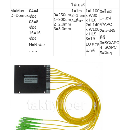
ชุดเครื่องมือไฟเบอร์ออปติก
ไฟเบอร์
M=Mux
04=4
1=1m
1=L100
0=ไม่มี
PM และส่วนประกอบกำลังสูง
0=250um
D=Demux
2=1.5m
x W80
ช่อง
1=เอฟ
1=900um
x H10
3=อื่นๆ
08=8
2=2.0mm
ซี/APC
2=L140
ช่อง
3=3.0mm
x W100
2=เอฟซี/
16=16
x H15
พีซี
ช่อง
3=19
3=SC/APC
1U แร็ค
N=N ช่อง
4=SC/PC
……
เมาท์
5=อื่นๆ