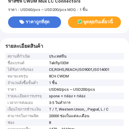
พาสซีฟ CWDM Mux LC Connectors
ราคา：USD60/pcs ~ USD200/pcs
MOQ：1 ชิ้น
ราคาถูกที่สุด
พูดคุยกันเดี๋ยวนี้
รายละเอียดสินค้า
สถานที่กำเนิด
ประเทศจีน
ชื่อแบรนด์
Takfly/OEM
ได้รับการรับรอง
CE,ROHS,REACH,ISO9001,ISO14001
หมายเลขรุ่น
8CH CWDM
จำนวนสั่งซื้อขั้นต่ำ
1 ชิ้น
ราคา
USD60/pcs ~ USD200/pcs
รายละเอียดการบรรจุ
spone + กล่อง + กล่อง
เวลาการส่งมอบ
3-5 วันทำการ
เงื่อนไขการชำระเงิน
T / T, Western Union, , Paypal, L / C
สามารถในการผลิต
20000 ช่องในแต่ละเดือน
ช่อง
8