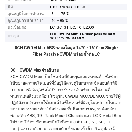
ความยาวคลื่น
1470 ~ 1610nm
มิติ
L100 x W80 x H10 มม
อุณหภูมิในการทำงาน
-5 ~ + 75 ℃
อุณหภูมิการเก็บรักษา
-40 ~ 85 ℃
ตัวเชื่อมต่อ
LC, SC, ST, LC, FC, E2000
,
,
8CH CWDM Mux
1470nm passive mux
แสงสูง:
1610nm CWDM Mux
8CH CWDM Mux ABS กล่องโมดูล 1470 - 1610nm Single
Fiber Passive CWDM พร้อมขั้วต่อ LC
8CH CWDM Mux
คำอธิบาย
8CH CWDM Mux เป็นโซลูชันที่ยืดหยุ่นและต้นทุนต่ำ ซึ่งช่วย
ให้ขยายความจุไฟเบอร์ที่มีอยู่ได้ควบคู่ไปกับพาสซีฟออปติกที่มี
ความน่าเชื่อถือสูงซึ่งได้รับการรับรองสำหรับการใช้งานที่
ทนทานต่อสิ่งแวดล้อม โซลูชัน CWDM MUX/DEMUX ช่วยให้ผู้
ปฏิบัติงานสามารถใช้แบนด์วิดท์ไฟเบอร์ที่มีอยู่ในลูปภายในและ
สถาปัตยกรรมองค์กรได้อย่างเต็มที่แพ็คเกจมาตรฐานคือกล่อง
พลาสติก ABS, 19" Rack Mount Chassis และ LGX Metal Box
ไม่ว่าจะใช้ตัวเชื่อมต่อชนิดใดก็ตาม (เช่น FC, ST, SC, LC
ฯลฯ) และเรายังสามารถผสมตัวเชื่อมต่อเข้าด้วยกัน อุปกรณ์