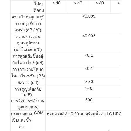
> 40
> 40
> 40
> 40
ไม่อยู่
ทัวร์โรงงาน
ติดกัน
<0.005
ความไวต่ออุณหภูมิ
ควบคุมคุณภาพ
การสูญเสียการ
แทรก (dB / ℃)
ติดต่อเรา
<0.002
ความยาวคลื่น
อุณหภูมิขยับ
ข่าว
(นาโนเมตร/℃)
<0.1
การสูญเสียขึ้นอยู่
พูดคุยกันเดี๋ยวนี้
กับโพลาไรซ์ (dB)
<0.1
การกระจายโหมด
โพลาไรเซชัน (PS)
> 50
ทิศทาง (dB)
MPO MTP
>45
การสูญเสียกลับ
(dB)
WDM MUX DEMUX
500
การจัดการพลังงาน
สูงสุด (mW)
แยก PLC ไฟเบอร์ออปติก
COM
ประเภทหาง
ท่อหลวมสีดำ 0.9/มม. พร้อมขั้วต่อ LC UPC/APC
เปียและขั้ว
สายไฟเบอร์ออปติก
ต่อ