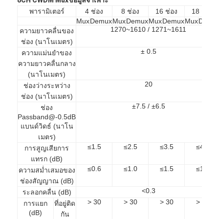
พารามิเตอร์
4 ช่อง
8 ช่อง
16 ช่อง
18 ช่อง
Mux
Demux
Mux
Demux
Mux
Demux
Mux
Demu
1270~1610 / 1271~1611
ความยาวคลื่นของ
ช่อง (นาโนเมตร)
± 0.5
ความแม่นยำของ
ความยาวคลื่นกลาง
(นาโนเมตร)
20
ช่องว่างระหว่าง
ช่อง (นาโนเมตร)
±7.5 / ±6.5
ช่อง
Passband@-0.5dB
แบนด์วิดธ์ (นาโน
เมตร)
≤1.5
≤2.5
≤3.5
≤4.0
การสูญเสียการ
แทรก (dB)
บ้าน
≤0.6
≤1.0
≤1.5
≤1.5
ความสม่ำเสมอของ
ช่องสัญญาณ (dB)
สินค้า
<0.3
ระลอกคลื่น (dB)
> 30
> 30
> 30
> 30
การแยก
ที่อยู่ติด
เกี่ยวกับเรา
(dB)
กัน