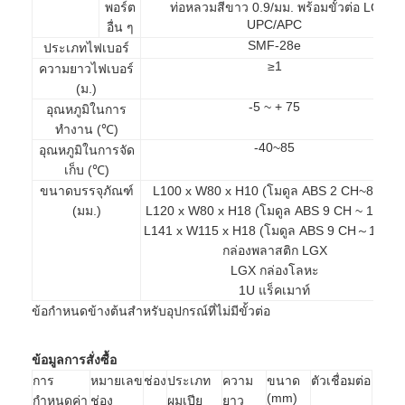
พอร์ต
ท่อหลวมสีขาว 0.9/มม. พร้อมขั้วต่อ LC
Patchcord ไฟเบอร์ออปติก
UPC/APC
อื่น ๆ
SMF-28e
ประเภทไฟเบอร์
ผมเปียไฟเบอร์ออปติก
≥1
ความยาวไฟเบอร์
(ม.)
อะแดปเตอร์ใยแก้วนำแสง
-5 ~ + 75
อุณหภูมิในการ
ทำงาน (℃)
ช่องเสียบสายไฟเบอร์ออปติก
-40~85
อุณหภูมิในการจัด
เก็บ (℃)
ลดทอนใยแก้วนำแสง
ขนาดบรรจุภัณฑ์
L100 x W80 x H10 (โมดูล ABS 2 CH~8CH)
กล่องเลิกจ้างไฟเบอร์ออปติก
(มม.)
L120 x W80 x H18 (โมดูล ABS 9 CH ~ 18CH)
L141 x W115 x H18 (โมดูล ABS 9 CH～18CH
แผงแพทช์ไฟเบอร์ออปติก
กล่องพลาสติก LGX
LGX กล่องโลหะ
โมดูลรับส่งสัญญาณแสง
1U แร็คเมาท์
ข้อกำหนดข้างต้นสำหรับอุปกรณ์ที่ไม่มีขั้วต่อ
ไฟเบอร์ออปติก Media Converter
ข้อมูลการสั่งซื้อ
สวิตช์ไฟเบอร์อีเธอร์เน็ต
การ
หมายเลข
ช่อง
ประเภท
ความ
ขนาด
ตัวเชื่อมต่อ
(mm)
กำหนดค่า
ช่อง
ผมเปีย
ยาว